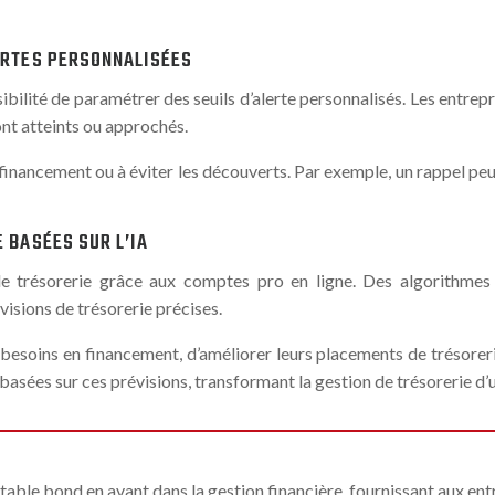
LERTES PERSONNALISÉES
ssibilité de paramétrer des seuils d’alerte personnalisés. Les entrep
ont atteints ou approchés.
financement ou à éviter les découverts. Par exemple, un rappel peut
 BASÉES SUR L’IA
n de trésorerie grâce aux comptes pro en ligne. Des algorithmes 
isions de trésorerie précises.
 besoins en financement, d’améliorer leurs placements de trésoreri
asées sur ces prévisions, transformant la gestion de trésorerie d’u
ritable bond en avant dans la gestion financière, fournissant aux en