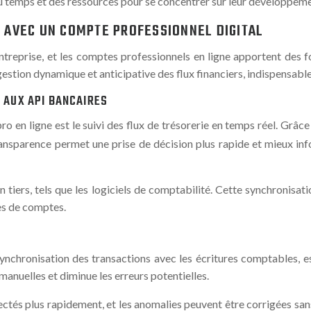
u temps et des ressources pour se concentrer sur leur développement 
E AVEC UN COMPTE PROFESSIONNEL DIGITAL
ntreprise, et les comptes professionnels en ligne apportent des f
gestion dynamique et anticipative des flux financiers, indispensable
E AUX API BANCAIRES
o en ligne est le suivi des flux de trésorerie en temps réel. Grâc
 transparence permet une prise de décision plus rapide et mieux 
 tiers, tels que les logiciels de comptabilité. Cette synchronisa
des de comptes.
ynchronisation des transactions avec les écritures comptables, e
manuelles et diminue les erreurs potentielles.
ectés plus rapidement, et les anomalies peuvent être corrigées san