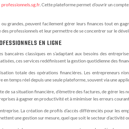
r
professionnels.sg.fr
. Cette plateforme permet d’ouvrir un compte 
tites ou grandes, peuvent facilement gérer leurs finances tout en ga
 des professionnels et leur permettre de se concentrer sur le déve
OFESSIONNELS EN LIGNE
es bancaires classiques en s’adaptant aux besoins des entrepris
atisées, ces services redéfinissent la gestion quotidienne des finan
sation totale des opérations financières. Les entrepreneurs n’ont
e en temps réel depuis une seule plateforme, souvent via une appli
e de sa situation financière, d’émettre des factures, de gérer les no
treprises à gagner en productivité et à minimiser les erreurs couran
reprise. La création de profils d’accès différenciés pour les emp
ttent une gestion sur mesure, quel que soit le secteur d’activité ou l