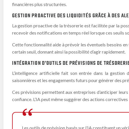
financières plus structurées.
GESTION PROACTIVE DES LIQUIDITÉS GRÂCE À DES A
La gestion proactive de la trésorerie est facilitée par la po
recevoir des notifications en temps réel lorsque ces seuils s
Cette fonctionnalité aide à prévoir les éventuels besoins en 
certain seuil, donnant ainsi la possibilité d’agir rapidement.
INTÉGRATION D’OUTILS DE PRÉVISIONS DE TRÉSORERIE
L’intelligence artificielle fait son entrée dans la gestio
saisonnières et les engagements futurs pour générer des prév
Ces prévisions permettent aux entreprises d’anticiper leurs
confiance. L’IA peut même suggérer des actions correctives b
Les outils de prévision basés sur l’IA constituent un vé